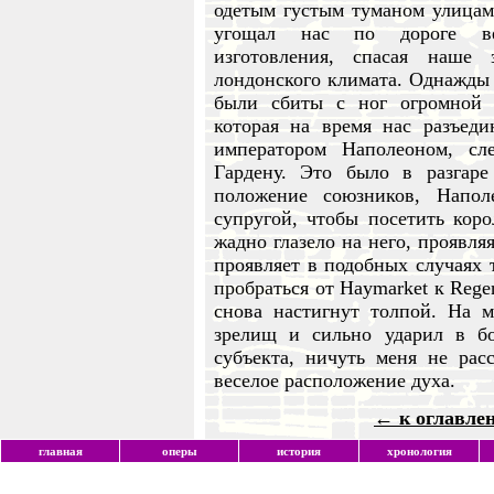
одетым густым туманом улицам 
угощал нас по дороге ве
изготовления, спасая наше
лондонского климата. Однажды 
были сбиты с ног огромной 
которая на время нас разъеди
императором Наполеоном, сл
Гардену. Это было в разгар
положение союзников, Напо
супругой, чтобы посетить кор
жадно глазело на него, проявля
проявляет в подобных случаях т
пробраться от Haymarket к Regen
снова настигнут толпой. На 
зрелищ и сильно ударил в бо
субъекта, ничуть меня не рас
веселое расположение духа.
← к оглавле
главная
оперы
история
хронология