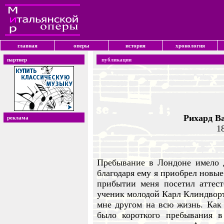
главная
оперы
история
хронология
партнер
публикации
Рихард В
реклама
1
Пребывание в Лондоне имело д
благодаря ему я приобрел новые
прибытии меня посетил аттес
ученик молодой Карл Клиндворт
мне другом на всю жизнь. Как 
было короткого пребывания в