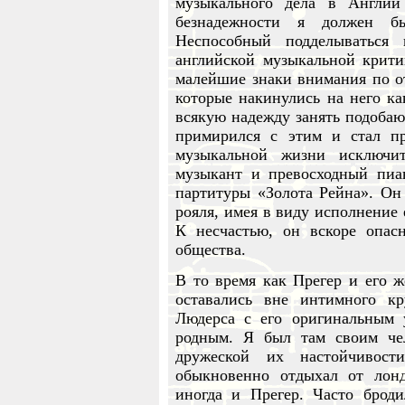
музыкального дела в Англи
безнадежности я должен бы
Неспособный подделываться
английской музыкальной крити
малейшие знаки внимания по о
которые накинулись на него ка
всякую надежду занять подобаю
примирился с этим и стал пр
музыкальной жизни исключи
музыкант и превосходный пиа
партитуры «Золота Рейна». Он
рояля, имея в виду исполнение 
К несчастью, он вскоре опас
общества.
В то время как Прегер и его 
оставались вне интимного к
Людерса с его оригинальным 
родным. Я был там своим че
дружеской их настойчивост
обыкновенно отдыхал от лонд
иногда и Прегер. Часто брод