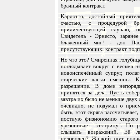
брачный контракт.
Карлотто, достойный приятел
счастью, с процедурой бра
приличествующей случаю, о
Свидетель - Эрнесто, заране
блаженный миг! - дон Паск
присутствующих: контракт подп
Но что это? Смиренная голубиц
поглядывает вокруг с весьма 
новоиспечённый супруг, пола
старческие ласки смешны. 
разрешение. В доме непоря
приняться за дела. Пусть собер
завтра их было не меньше двух
очевидно, не подумал о приё
быть, этот скряга рассчитывает,
постную физиономию старого 
урезонивает "сестрицу". Но 
слышать возражений. Её лю
недоволен? Жалкий шут ворчи