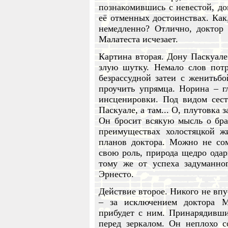
познакомившись с невестой, до
её отменных достоинствах. Как
немедленно? Отлично, доктор 
Малатеста исчезает.
Картина вторая. Дону Паскуале
злую шутку. Немало слов потр
безрассудной затеи с женитьбо
проучить упрямца. Норина – г
инсценировки. Под видом сест
Паскуале, а там... О, плутовка
Он бросит всякую мысль о бра
преимуществах холостяцкой ж
планов доктора. Можно не сом
свою роль, природа щедро одар
тому же от успеха задуманно
Эрнесто.
Действие второе. Никого не впу
– за исключением доктора М
прибудет с ним. Принарядивши
перед зеркалом. Он неплохо с