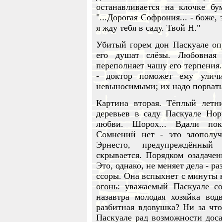
останавливается на клочке бу
"...Дорогая Софрония... - боже,
я жду тебя в саду. Твой Н."
Убитый горем дон Паскуале опу
его душат слёзы. Любовная 
переполняет чашу его терпения
- доктор поможет ему уличи
невыносимыми; их надо порвать 
Картина вторая. Тёплый летн
деревьев в саду Паскуале Но
любви. Шорох... Вдали пок
Сомнений нет - это злополу
Эрнесто, предупреждённый
скрывается. Порядком озадаче
Это, однако, не меняет дела - 
ссоры. Она вспыхнет с минуты н
огонь: уважаемый Паскуале с
назавтра молодая хозяйка вод
разбитная вдовушка? Ни за что
Паскуале рад возможности дос