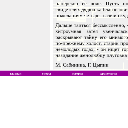
наперекор её воле. Пусть п
свидетелях дядюшка благослови
пожеланиям четыре тысячи скуд
Дальше таиться бессмысленно, 
хитроумная затея увенчала
раскрывают тайну его мнимого
по-прежнему холост, старик про
немолодых годах, - он ищет гор
назидание женолюбцу плутовка
М. Сабинина, Г. Цыпин
главная
оперы
история
хронология