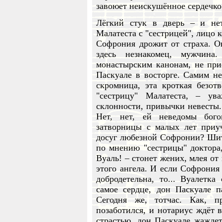
завоюет неискушённое сердечко
Лёгкий стук в дверь – и нет
Малатеста с "сестрицей", лицо 
Софрония дрожит от страха. Он
здесь незнакомец, мужчина
монастырским канонам, не при
Паскуале в восторге. Самим н
скромница, эта кроткая безотв
"сестрицу" Малатеста, – ув
склонности, привычки невесты.
Нет, нет, ей неведомы бог
затворницы с малых лет приу
досуг любезной Софронии? Шить
по мнению "сестрицы" доктора
Вуаль! – стонет жених, млея от
этого ангела. И если Софрония 
добродетельна, то... Вуалетк
самое сердце, дон Паскуале п
Сегодня же, тотчас. Как, п
позаботился, и нотариус ждёт 
страстью, дон Паскуале жажде