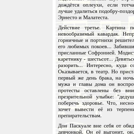
дождётся оплеухи, если тотч
лучше удалиться подобру-поздо
Эрнесто и Малатеста.
Действие третье. Картина 
невообразимый кавардак. Неп
горничные и портнихи решител
его любимых покоев... Забившис
присланные Софронией. Модистк
каретнику - шестьсот... Девять
разорить... Интересно, куда 
Оказывается, в театр. Но прист
первый же день брака, на ночь
мужа и главы дома он воспрот
протесты оставлены без вн
презрительной улыбке: "дедуш
поберечь здоровье. Что, несн
хочет вывести её из терпен
препирательствам.
Дон Паскуале вне себя от обид
девчонкой. Он её выгонит, он.