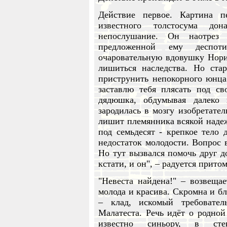
Действие первое. Картина п
известного толстосума дон
непослушание. Он наотрез 
предложенной ему деспот
очаровательную вдовушку Норин
лишиться наследства. Но ста
приструнить непокорного юнца.
заставлю тебя плясать под св
дядюшка, обдумывая далеко
зародилась в мозгу изобретател
лишит племянника всякой надеж
под семьдесят - крепкое тело
недостаток молодости. Вопрос в
Но тут вызвался помочь друг д
кстати, и он", – радуется прит
"Невеста найдена!" – возвеща
молода и красива. Скромна и бл
– клад, искомый требовате
Малатеста. Речь идёт о родной
известно синьору, в сте