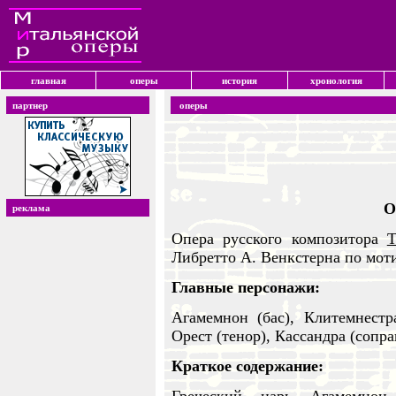
главная
оперы
история
хронология
партнер
оперы
О
реклама
Опера русского композитора
Т
Либретто А. Венкстерна по мот
Главные персонажи:
Агамемнон (бас), Клитемнестра
Орест (тенор), Кассандра (сопра
Краткое содержание: