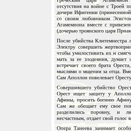
Греческий царь Агамемнон 
отсутствия на войне с Троей п
дочери Ифигении (принесенной 
со своим любовником Эгисто
Агамемнона вместе с привезе
(дочерью троянского царя Приам
После убийства Клитемнестра л
Электру совершить жертвопри
чтобы умилостивить их и смягч
мать за ее злодеяния, думае
встречает своего брата Ореста
мыслями о мщении за отца. Вме
Сам Аполлон повелевает Оресту 
Совершившего убийство Орес
Орест ищет защиту у Аполло
Афины, просить богиню Афину
Сам же обещает ему свое пок
разделились поровну, и л
несчастным, отдает свой голос 
Опера Танеева занимает особо