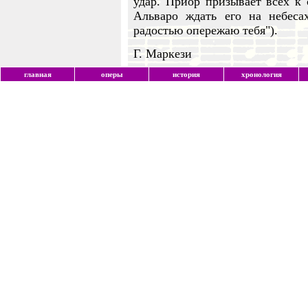
удар. Приор призывает всех к
Альваро ждать его на небесах (
радостью опережаю тебя").
Г. Маркези
главная
оперы
история
хронология