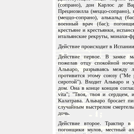
(сопрано), дон Карлос де Вар
Прециозилла (меццо-сопрано), п
(меццо-сопрано), алькальд (ба
военный врач (бас); погонщ
крестьяне и крестьянки, испанс
итальянские рекруты, монахи-ф
Действие происходит в Испании 
Действие первое. В замке м
пожелав отцу спокойной ночи
Альваро, разрываясь между
противится этому союзу ("Me pe
сиротой"). Входит Альваро и 
дом. Она в конце концов соглаша
vita"; "Твоя, твоя и сердцем,
Калатрава. Альваро бросает пи
случайным выстрелом смертельн
дочь.
Действие второе. Трактир в 
погонщики мулов, местный ал