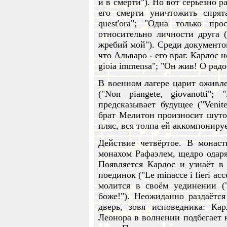
и в смерти"). Но вот серьёзно 
его смерти уничтожить спрят
quest'ora"; "Одна только про
относительно личности друга ("
жребий мой"). Среди документов
что Альваро - его враг. Карлос н
gioia immensa"; "Он жив! О радо
В военном лагере царит оживл
("Non piangete, giovanotti";
предсказывает будущее ("Venite
брат Мелитон произносит шуто
пляс, вся толпа ей аккомпонируе
Действие четвёртое. В монас
монахом Рафаэлем, щедро одар
Появляется Карлос и узнаёт в
поединок ("Le minacce i fieri ac
молится в своём уединении ("
боже!"). Неожиданно раздаётс
дверь, зовя исповедника: Ка
Леонора в волнении подбегает к