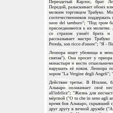
Переодетый Карлос, брат Л
Передой, разыскивает обоих вл
мелким торговцем Трабуко. Мо
соотечественников поддержать 
suon del tamburo"; "Под гром б
присоединяются к их молитве. 
со страхом узнаёт брата и 
рассказывает мастро Трабуко
Pereda, son ricco d'onore"; "Я - 
Леонора ищет убежища в монаст
святая"). Она просит у приора
монастыря и вести отшельниче
нарушать её покоя. Леонора по
хором "La Vergine degli Angeli";
Действие третье. В Италии, б
Альваро оплакивает своё нес
all'infelice"; "Жизнь для несча
мёртвой ("O tu che in seno agli 
время боя Альваро, скрывший св
друг другу в вечной дружбе ("Am