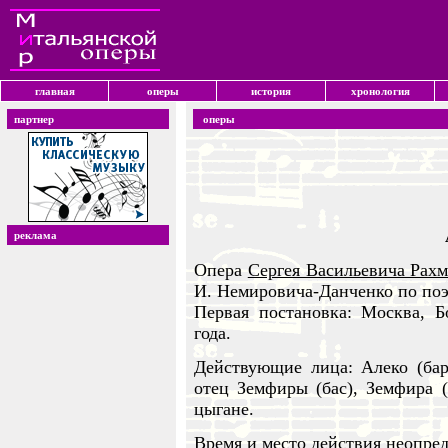
главная
оперы
история
хронология
партнер
оперы
реклама
Опера
Сергея Васильевича Рах
И. Немировича-Данченко по по
Первая постановка: Москва, Б
года.
Действующие лица: Алеко (бари
отец Земфиры (бас), Земфира (с
цыгане.
Время и место действия неопре