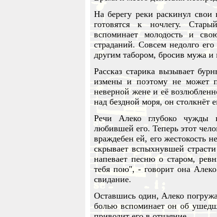
На берегу реки раскинул свои 
готовятся к ночлегу. Стар
вспоминает молодость и св
страданий. Совсем недолго его
другим табором, бросив мужа и
Рассказ старика вызывает бур
измены и поэтому не может п
неверной жене и её возлюбленн
над бездной моря, он столкнёт е
Речи Алеко глубоко чужды 
любившей его. Теперь этот чело
враждебен ей, его жестокость н
скрывает вспыхнувшей страсти 
напевает песню о старом, рев
тебя пою", - говорит она Алеко
свидание.
Оставшись один, Алеко погружае
болью вспоминает он об ушедш
приводит его в отчаяние.