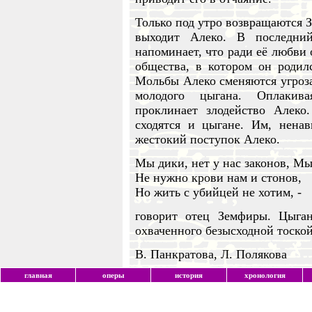
Только под утро возвращаются 
выходит Алеко. В последни
напоминает, что ради её любви 
общества, в котором он родил
Мольбы Алеко сменяются угроза
молодого цыгана. Оплакива
проклинает злодейство Алек
сходятся и цыгане. Им, нена
жестокий поступок Алеко.
Мы дики, нет у нас законов, Мы
Не нужно крови нам и стонов,
Но жить с убийцей не хотим, -
говорит отец Земфиры. Цыгане
охваченного безысходной тоской
В. Панкратова, Л. Полякова
главная
оперы
история
хронология