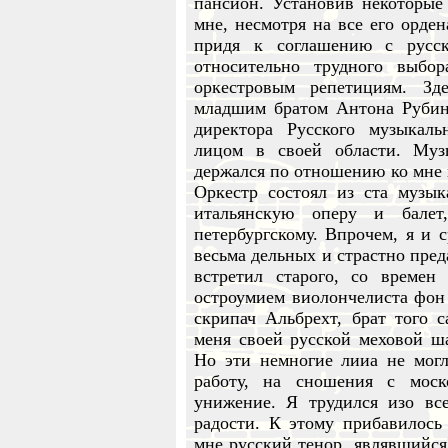
пансион. Установив некоторые
мне, несмотря на все его орден
придя к соглашению с русс
относительно трудного выбо
оркестровым репетициям. Зд
младшим братом Антона Рубин
директора Русского музыкаль
лицом в своей области. Муз
держался по отношению ко мне 
Оркестр состоял из ста музы
итальянскую оперу и балет
петербургскому. Впрочем, я и 
весьма дельных и страстно пред
встретил старого, со времен
остроумием виолончелиста фон 
скрипач Альбрехт, брат того с
меня своей русской меховой ша
Но эти немногие лииа не могл
работу, на сношения с моск
унижение. Я трудился изо все
радости. К этому прибавилось
мне русский тенор, являвшийся