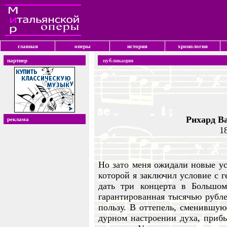
главная
оперы
история
хронология
партнер
публикации
Рихард В
реклама
1
Но зато меня ожидали новые ус
которой я заключил условие с 
дать три концерта в Большом
гарантированная тысячью рубл
пользу. В оттепель, сменившую
дурном настроении духа, приб