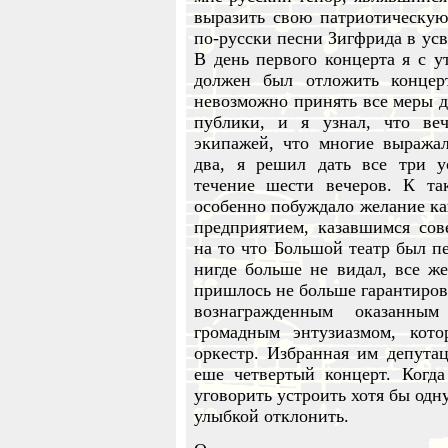
выразить свою патриотическу
по-русски песни Зигфрида в ус
В день первого концерта я с у
должен был отложить концер
невозможно принять все меры д
публики, и я узнал, что ве
экипажей, что многие выражал
два, я решил дать все три у
течение шести вечеров. К т
особенно побуждало желание ка
предприятием, казавшимся со
на то что Большой театр был п
нигде больше не видал, все ж
пришлось не больше гарантиров
вознагражденным оказанны
громадным энтузиазмом, ко
оркестр. Избранная им депутац
еше четвертый концерт. Когда
уговорить устроить хотя бы одн
улыбкой отклонить.