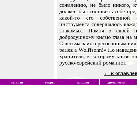
сожалению, не было никого, к
должен был составить себе пред
какой-то его собственной 
инструмента совершалось каждо
знакомых. Помня о своей п
добродушному князю глаза на м
С весьма заинтересованным видом 
parlez a Wolffsohn!» По наведен
хранитель, к которому князь н
русско-еврейский романист.
← к оглавле
главная
оперы
история
хронология