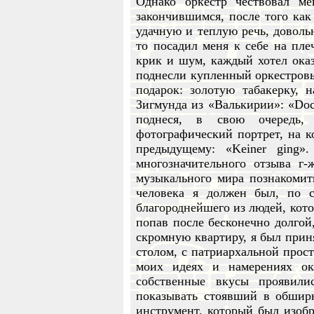
Однако оркестр чествовал ме
закончившимся, после того ка
удачную и теплую речь, доволь
то посадил меня к себе на пле
крик и шум, каждый хотел оказ
поднесли купленный оркестров
подарок: золотую табакерку, 
Зигмунда из «Валькирии»: «Doch
поднеся, в свою очередь,
фотографический портрет, на 
предыдущему: «Keiner ging»
многозначительного отзыва г
музыкального мира познакомит
человека я должен был, по с
благороднейшего из людей, кото
попав после бесконечно долгой
скромную квартиру, я был прин
столом, с патриархальной прост
моих идеях и намерениях ок
собственные вкусы проявил
показывать стоявший в обшир
инструмент, который был изобр