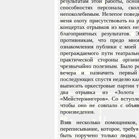
результатам этой работы, осн
способностях персонала, ско
непоколебимым. Нелепое поведе
меня охоту присутствовать на 
концертах отрывков из моих не
благоприятных результатов.
противникам, что предо мн
ознакомления публики с моей 
преграждаемого пути театральн
практической стороны органи
чрезвычайно полезным. Было ре
вечера и назначить первый
последующих спустя неделю каж
выписать оркестровые партии те
два отрывка из «Золота
«Мейстерзингеров». Со вступле
чтобы оно не совпало с объя
произведения.
Взяв несколько помощников
переписывание, которое, требу
быть поручено только людям