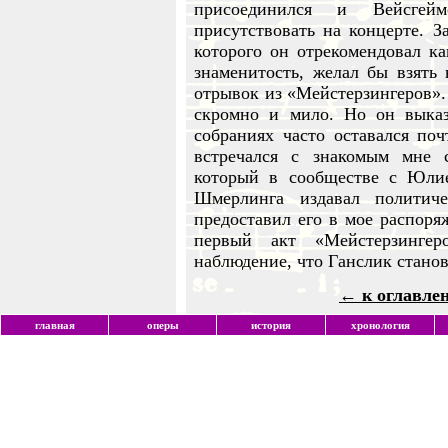
присоединился и Вейсге
присутствовать на концерте. З
которого он отрекомендовал ка
знаменитость, желал бы взять 
отрывок из «Мейстерзингеров». 
скромно и мило. Но он выка
собраниях часто оставался поч
встречался с знакомым мне
который в сообществе с Юли
Шмерлинга издавал политиче
предоставил его в мое распоря
первый акт «Мейстерзингер
наблюдение, что Ганслик станов
← к оглавле
главная
оперы
история
хронология