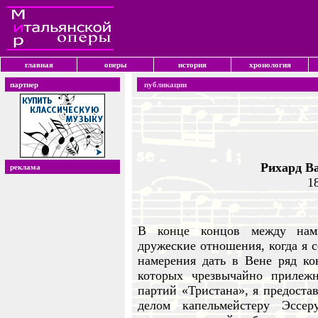
главная
оперы
история
хронология
партнер
публикации
Рихард В
реклама
1
В конце концов между нами
дружеские отношения, когда я с
намерения дать в Вене ряд ко
которых чрезвычайно прилеж
партий «Тристана», я предоста
делом капельмейстеру Эссе