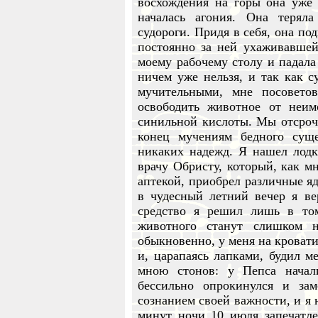
восхождения на горы она уже 
началась агония. Она теряла
судороги. Придя в себя, она по
постоянно за ней ухаживавшей
моему рабочему столу и падала 
ничем уже нельзя, и так как с
мучительными, мне посовето
освободить животное от неим
синильной кислоты. Мы отсроч
конец мучениям бедного суще
никаких надежд. Я нашел лодк
врачу Обристу, который, как мн
аптекой, приобрел различные яд
в чудесный летний вечер я ве
средство я решил лишь в том
животного станут слишком 
обыкновенно, у меня на кровати
и, царапаясь лапками, будил м
мною стонов: у Пепса начал
бессильно опрокинулся и за
сознанием своей важности, и я 
минут ночи 10 июля запечатле