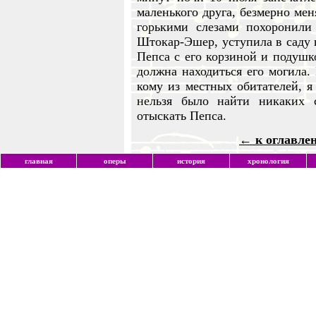
маленького друга, безмерно ме
горькими слезами похоронили
Штокар-Эшер, уступила в саду п
Пепса с его корзиной и подушко
должна находиться его могила. 
кому из местных обитателей, 
нельзя было найти никаких
отыскать Пепса.
← к оглавле
главная
оперы
история
хронология