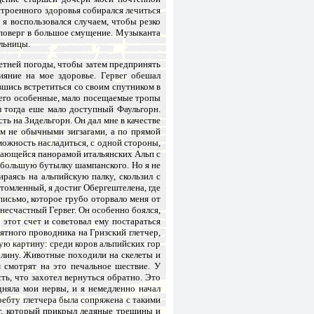
троенного здоровья собирался лечиться
я воспользовался случаем, чтобы резко
 поверг в большое смущение. Музыканта
льницы.
етней погоды, чтобы затем предпринять
ияние на мое здоровье. Гервег обешал
вшись встретиться со своим спутником в
шего особенные, мало посещаемые тропы
л тогда еше мало доступный Фаульгорн.
ть на Зидельгорн. Он дал мне в качестве
ям не обычными зигзагами, а по прямой
можность насладиться, с одной стороны,
вающейся панорамой итальянских Альп с
ебольшую бутылку шампанского. Но я не
раясь на альпийскую палку, скользил с
омленный, я достиг Обергештелена, где
 письмо, которое грубо оторвало меня от
несчастный Гервег. Он особенно боялся,
 этот счет и советовал ему постараться
тного проводника на Гризский глетчер,
ую картину: среди коров альпийских гор
олину. Животные походили на скелеты и
 смотрят на это печальное шествие. У
ь, что захотел вернуться обратно. Это
няла мои нервы, и я немедленно начал
ребту глетчера была сопряжена с такими
ег, который прикрыл ледяные трещины и