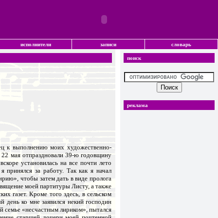
исполнители
записи
словарь
поиск
реклама
ец к выполнению моих художественно-
и 22 мая отпраздновали 39-ю годовщину
скоре установилась на все почти лето
 принялся за работу. Так как я начал
кирию», чтобы затем дать в виде пролога
священие моей партитуры Листу, а также
х газет. Кроме того здесь, в сельском
й день ко мне заявился некий господин
й семье «несчастным лириком», пытался
ещение старшей дочери моей почтенной