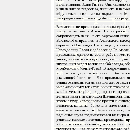
приятельнииы, Юлии Риттер. Она недавно в
у знаменитого гидропата, жившего в неско
обрушиться на весь метод водолечения. Мо
мы предоставили своей судьбе и очень рад
Вследствие не прекращавшихся холодов и д
прогулку пешком в Альпы. Своей работой 
сопровождать меня, но его задержали какие
Валлисе. Я отправился из Альпенахта, нах
бернского Оберланда. Свою задачу я выпол
Через долину Гасли я добрался до Гримзеля.
проводника одного из своих работников, г
линии, вызвав этим подозрение, что он умы
внутренним видом великанов Оберланда, об
Монбланом и Монте-Розой. В подражание кн
знал, за чье здоровье выпить его. Затем 
ужасающей быстротой. Я же продвигался вп
решил остановиться на два дня для отдыха и
мира альпийских впечатлений и заставило мы
как бы меня не убедили доводы его противн
догнать меня в итальянской Швейцарии. Та
чтобы оттуда через ущелье пройти к южному
появилась копытная болезнь, и мимо меня 
еле-еле волочили ноги. Порой казалось, 
подножья круто вздымающегося глетчера я 
решение вызвало насмешки проводника, пр
взбираться на отвесную ледяную стену с так
трудностями, что даже у гримзельского ра