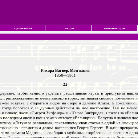
хронология
театры
композиторы
Рихард Вагнер. Моя жизнь
1850—1861
22
 деревне, чтобы немного укрепить расшатанные нервы и приступить након
хт, расположенном не очень высоко в горах, мы нашли сносное помещение 
ежем воздухе, с открытым видом на озеро и далекие Альпы. К сожалению, в
 труда бороться с ее дурным действием на мое настроение. Тем не менее я
сь к началу, после «Смерти Зигфрида» и «Юного Зигфрида», я взялся за «Валь
 к последним числам июня закончил текст «Валькирии». Попутно я написал по
тику «Летучего голландиа», печатавшему свои статьи в одной из швейцарски
езвычайно неприятным делом, касавшимся Георга Гервега. В один прекрасны
алом» времени Мадзини, и, сообщив о глубоком оскорблении, нанесенном одно
отив Гервега, но получил решительный отказ. Гораздо приятнее было пос