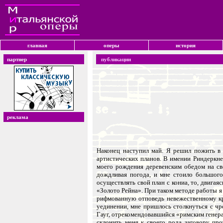
главная
оперы
история
партнер
публикации
реклама
Наконец наступил май. Я решил пожить в
артистических планов. В имении Риндеркне
моего рождения деревенским обедом на св
дождливая погода, и мне стоило большого
осуществлять свой план с кониа, то, двигая
«Золото Рейна». При таком методе работы я
рифмованную отповедь невежественному кри
уединении, мне пришлось столкнуться с чр
Гауг, отрекомендовавшийся «римским генер
склонить меня к своего рода заговору пр