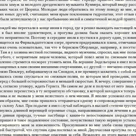
ышла замуж за молодого дрезденского музыканта Куммера, который ввиду расс
льких часах от Цюриха. Молодые люди обратились по этому поводу ко мне, и 
их юных друзей, считавших меня ярым поклонником гидропатии, этот отзыв
ы были затянувшемуся у нас пребыванию милой и симпатичной молодой прияте
ождей мы переехали в конце июня в город, где я решил выжидать настоящей л
я был вполне удовлетворен, а прогулка должна была оказать хорошее вл
-то неприятности. Поэтому в середине июля я пустился в дорогу один, услови
одящегося на Фирвальдштетском озере, причем придерживался плана, отмечав
нял очень основательно, так что в бернском Оберланде, например, я посети
 Там я у хозяина местной гостиницы, видного мужчины, спросил, как мне попас
рубого, с неприятным лицом человека, который повел меня по снежным пол
шленно стремится поскорее утомить меня. На вершине Зидельгорна я имел воз
ращенных к нам своими внешними очертаниями, а с другой — внезапно откры
язю Пюклеру, взбиравшемуся на Сновдон, я не преминул захватить с собой н
пришлось снова спускаться по снежным полям, по которым мой проводник, опи
еред с большей осторожностью и меньшей скоростью. К вечеру, совершенно ут
, согласно уговору, ждать Гервега. На самом же деле я получил от него лишь
сленно перенестись в ту неприятную обстановку, в которой находился теперь 
ика и не вызвали у меня нелестного о нем мнения. Я вполне успокоил его на
ким образом, мне снова пришлось отправиться одному в сопровождении неприя
 склону Альп. При подьеме я имел случай наблюдать в высшей степени грустн
тянулись длинной вереницей огромные стада, направлявшиеся для лечения в д
что дивная природа, тучные пастбища с каким-то непостижимым злорадством
пришел в такое подавленное состояние, почувствовал такую нервную усталост
езиравшего меня за изнеженность. Проснувшаяся во мне злоба снова припод
ой быстротой, что спутник едва поспевал за мной. Двухчасовая прогулка по х
ботника появились некоторые опасения за себя. Незадолго до этого выпал сн