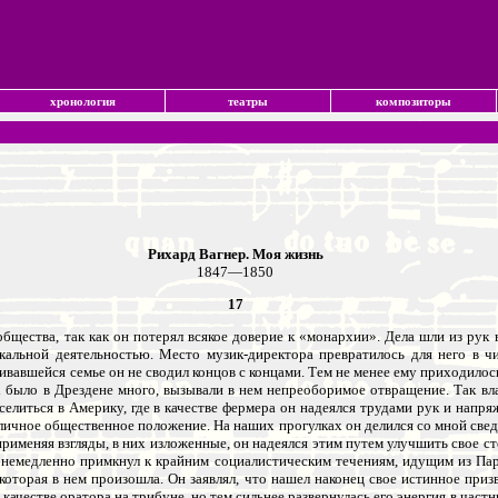
хронология
театры
композиторы
Рихард Вагнер. Моя жизнь
1847—1850
17
 общества, так как он потерял всякое доверие к «монархии». Дела шли из рук
кальной деятельностью. Место музик-директора превратилось для него в 
вавшейся семье он не сводил концов с концами. Тем не менее ему приходилось
 было в Дрездене много, вызывали в нем непреоборимое отвращение. Так вла
еселиться в Америку, где в качестве фермера он надеялся трудами рук и напр
иличное общественное положение. На наших прогулках он делился со мной све
именяя взгляды, в них изложенные, он надеялся этим путем улучшить свое с
н немедленно примкнул к крайним социалистическим течениям, идущим из Па
оторая в нем произошла. Он заявлял, что нашел наконец свое истинное приз
качестве оратора на трибуне, но тем сильнее развернулась его энергия в час