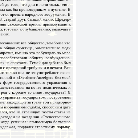
чей до того, что дни и ночи только ею и
тал как бы проповедником в пустыне. В
ботки проекта народного вооружения. В
ой старый друг, бывший жених Шредер-
ены саксонской армии, примкнувшие к
кт, готовый к опубликованию, заключал в
ения.
ресовавших все общество, тем более что
а общая сумятица, компетентные люди
напротив, именно это побуждало по мере
способствовали общему возбуждению.
как на спектакль. Темой для дебатов был
 с ораторской трибуны и в печати. Все
ли только она не злоупотребляет своею
танной в «Dresdener Anzeiger» без моей
х форм государственного управления к
шенствования на почве политических и
роя с королем во главе государства? Я
 управлять государством, построенном
ые, выходящие за грань той придворно-
 бы избранником судьбы, способным дать
лся, что на страницах газеты статья не
 докладом на заседании «Отечественного
но когда услышал невыносимую болтовню
выдержал, поддался страстному порыву,