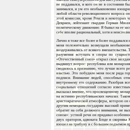
не поддавался, и кого он не в состоянии бы
занимался, и ум его необыкновенно изощри
любой области революционного вопроса он 
этой комиссии, кроме Рекеля и некоторых
Девриен, лейтенант гвардии Герман Мюлл
политическому движению. Я бывал на ее засе
себе вполне рациональный, хотя и неиспол
Лично я тоже все более и более поддавался
меня положительно возмущали необыкнове
воздерживались от всякого вмешательства. 
разумения вступать в споры по сущност
«Отечественный союз» открыл свои заседания
выдвинут вопрос: республика или монархия
сводилось к признанию, что лучше всего р
властью. Это побудило меня после ряда гор
подписи. Внимание людей, способных отне
внутреннему его содержанию. Разобрав вс
социальных отношений согласно известным 
высказал мнение, что просвещенному мона
на истинно республиканских началах. Тако
аристократической атмосферы, которою он о
другим немецким государям высокий пример.
обратит на себя должного внимания, не выз
союза»: устной речи он придавал особенно
двух ораторов, адвоката Блэде и скорняка
взошел на трибуну и с большим подъемом п