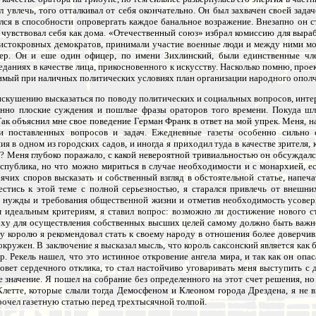
л увлечь, того отталкивал от себя окончательно. Он был захвачен своей зада
лся в способности опровергать каждое банальное возражение. Внезапно он с
чувствовал себя как дома. «Отечественный союз» избрал комиссию для выра
 чистокровных демократов, принимали участие военные люди и между ними м
ер. Он и еше один офицер, по имени Зихлинский, были единственные чл
даниях в качестве лица, прикосновенного к искусству. Насколько помню, прое
нимый при наличных политических условиях план организации народного ополч
 искушению высказаться по поводу политических и социальных вопросов, инте
нно плоские суждения и пошлые фразы ораторов того времени. Покуда шл
Так объяснил мне свое поведение Герман Франк в ответ на мой упрек. Меня, 
и поставленных вопросов и задач. Ежедневные газеты особенно сильно 
 в одном из городских садов, и иногда я приходил туда в качестве зрителя, 
? Меня глубоко поражало, с какой невероятной тривиальностью он обсуждался
еспублика, но что можно мириться в случае необходимости и с монархией, ес
ячих споров высказать и собственный взгляд в обстоятельной статье, напеча
стись к этой теме с полной серьезностью, я старался привлечь от внешни
е нужды и требования общественной жизни и отметив необходимость усовер
идеальным критериям, я ставил вопрос: возможно ли достижение нового ст
рху для осуществления собственных высших целей самому должно быть важно
му королю я рекомендовал стать к своему народу в отношения более доверчив
кружен. В заключение я высказал мысль, что король саксонский является как
 Рекель нашел, что это истинное откровение ангела мира, и так как он опаса
овет сердечного отклика, то стал настойчиво уговаривать меня выступить с
е значение. Я пошел на собрание без определенного на этот счет решения, 
 Клетте, которые слыли тогда Демосфеном и Клеоном города Дрездена, я не 
рочел газетную статью перед трехтысячной толпой.