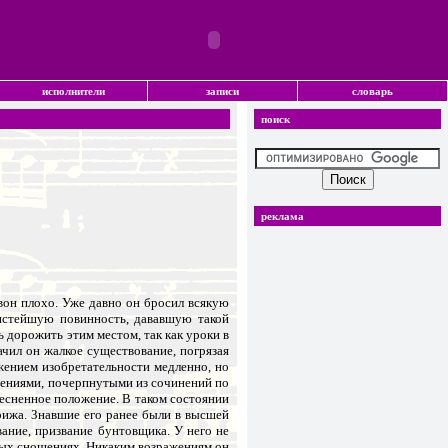
исполнители
записи
словарь
поиск
реклама
 вон плохо. Уже давно он бросил всякую
чистейшую повинность, дававшую такой
 дорожить этим местом, так как уроки в
чил он жалкое существование, погрязая
яжением изобретательности медленно, но
дениями, почерпнутыми из сочинений по
тесненное положение. В таком состоянии
рижа. Знавшие его ранее были в высшей
вание, призвание бунтовщика. У него не
тных сношениях. Никаким возражениям он