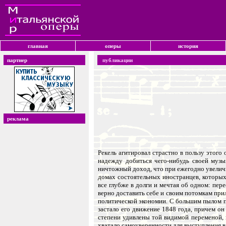
главная
оперы
история
партнер
публикации
реклама
Рекель агитировал страстно в пользу этого
надежду добиться чего-нибудь своей музы
ничтожный доход, что при ежегодно увеличи
домах состоятельных иностранцев, которых
все глубже в долги и мечтая об одном: пер
верно доставить себе и своим потомкам пр
политической экономии. С большим пылом пр
застало его движение 1848 года, причем о
степени удивлены той видимой переменой, к
хватало самоуверенности для выступления в 