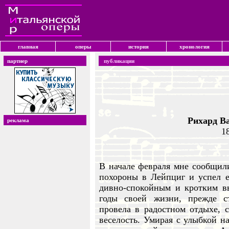
главная
оперы
история
хронология
партнер
публикации
Рихард В
реклама
1
В начале февраля мне сообщили
похороны в Лейпциг и успел е
дивно-спокойным и кротким в
годы своей жизни, прежде с
провела в радостном отдыхе, 
веселость. Умирая с улыбкой н