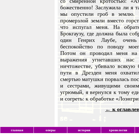
со смиренной кротостью: «А
божественно! Заслужила ли я т
мы опустили гроб в землю.
промерзлой земли вместо горсти
что испугал меня. На обра
Брокгаузу, где должна была соб
один Генрих Лаубе, очен
беспокойство по поводу мое
Потом он проводил меня на 
выражения угнетавших нас 
ничтожестве, убивало всякую 
пути в Дрезден меня охватил
смертью матушки порвалась посл
и сестрами, живущими свои
угрюмый, я вернулся к тому ед
и согреть: к обработке «Лоэнгр
← к оглавле
главная
оперы
история
хронология