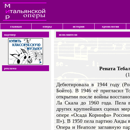
главная
оперы
история
хронология
партнер
исполнители
Рената Тебал
реклама
(
Дебютировала в 1944 году (Р
Бойто). В 1946 её пригласил Т
открытии после войны восстано
Ла Скала до 1960 года. Пела 
других крупнейших сценах мир
опере «Осада Коринфа» Россин
II»). В 1950 пела партию Аиды 
Опера и Неаполе заглавную па