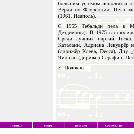
большим успехом исполнила п
Верди во Флоренции. Пела за
(1961, Неаполь).
С 1955 Тебальди пела в Ме
Дездемоны). В 1975 гастролир
Среди лучших партий Тоска
Каталани, Адриана Лекуврёр и
(дирижёр Клева, Decca), Лиу (
Чио-сан (дирижёр Серафин, Dec
Е. Цодоков
главная
оперы
история
хронология