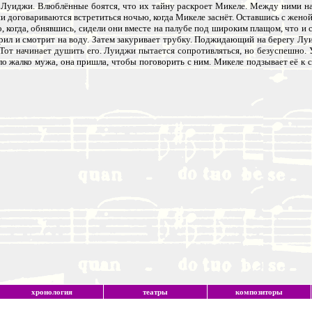
а Луиджи. Влюблённые боятся, что их тайну раскроет Микеле. Между ними на
 договариваются встретиться ночью, когда Микеле заснёт. Оставшись с женой
, когда, обнявшись, сидели они вместе на палубе под широким плащом, что и 
рил и смотрит на воду. Затем закуривает трубку. Поджидающий на берегу Луи
. Тот начинает душить его. Луиджи пытается сопротивляться, но безуспешно.
о жалко мужа, она пришла, чтобы поговорить с ним. Микеле подзывает её к 
хронология
театры
композиторы