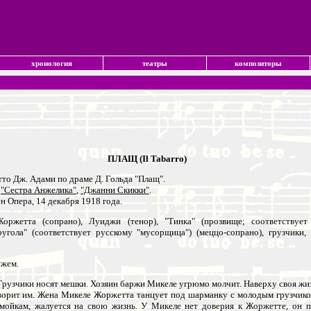
хронология
театры
композиторы
ПЛАЩ (Il Tabarro)
тто Дж. Адами по драме Д. Гольда "Плащ".
,
"Сестра Анжелика"
,
"Джанни Скикки"
.
 Опера, 14 декабря 1918 года.
ржетта (сопрано), Луиджи (тенор), "Тинка" (прозвище; соответствует р
Фругола" (соответствует русскому "мусорщица") (меццо-сопрано), грузчики
ижем.
рузчики носят мешки. Хозяин баржи Микеле угрюмо молчит. Наверху своя жи
ворит им. Жена Микеле Жоржетта танцует под шарманку с молодым грузчико
мойкам, жалуется на свою жизнь. У Микеле нет доверия к Жоржетте, он п