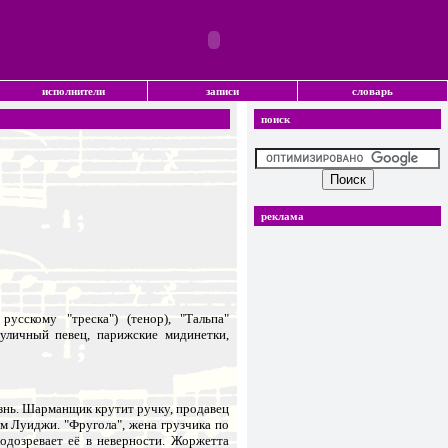
исполнители
записи
словарь
поиск
реклама
усскому "треска") (тенор), "Тальпа"
, уличный певец, парижские мидинетки,
знь. Шарманщик крутит ручку, продавец
м Луиджи. "Фругола", жена грузчика по
одозревает её в неверности. Жоржетта