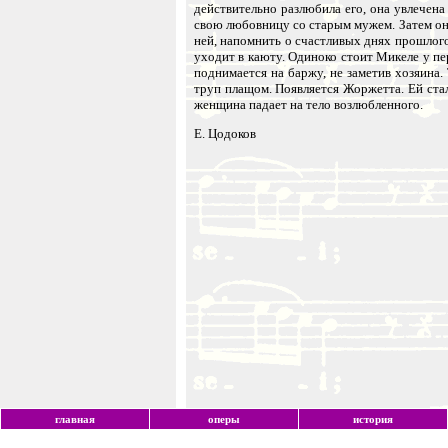
действительно разлюбила его, она увлечен
свою любовницу со старым мужем. Затем они
ней, напомнить о счастливых днях прошлого
уходит в каюту. Одиноко стоит Микеле у пе
поднимается на баржу, не заметив хозяина
труп плащом. Появляется Жоржетта. Ей стал
женщина падает на тело возлюбленного.
Е. Цодоков
главная
оперы
история