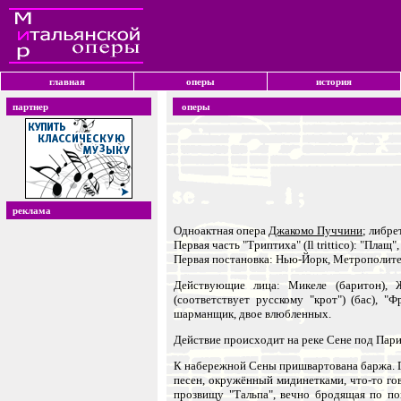
главная
оперы
история
партнер
оперы
реклама
Одноактная опера
Джакомо Пуччини
; либре
Первая часть "Триптиха" (Il trittico): "Плащ"
Первая постановка: Нью-Йорк, Метрополитен
Действующие лица: Микеле (баритон), Жо
(соответствует русскому "крот") (бас), "
шарманщик, двое влюбленных.
Действие происходит на реке Сене под Пар
К набережной Сены пришвартована баржа. Г
песен, окружённый мидинетками, что-то го
прозвищу "Тальпа", вечно бродящая по по