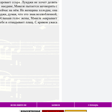
зревает ссора. Луиджи не хочет делить
 наедине, Микеле пытается заговорить с
сейчас на нём. Но женщина холодна; она
джи, думая, что это знак возлюбленной,
 Услышав голос жены, Микеле накрывает
себе и откидывает плащ. С криком ужаса
исполнители
записи
словарь