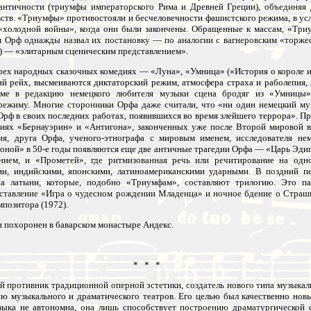
античности (триумфы императорского Рима и Древней Греции), объединяя 
вств. «Триумфы» противостояли и бесчеловечности фашистского режима, в усл
 «холодной войны», когда они были закончены. Обращенные к массам, «Три
ам Орф однажды назвал их постановку — по аналогии с вагнеровским «торж
») — «элитарным сценическим представлением».
ех народных сказочных комедиях — «Луна», «Умница» («История о короле 
ий рейх, высмеиваются диктаторский режим, атмосфера страха и раболепия
ме в редакцию немецкого любителя музыки сцена бродяг из «Умницы» 
режиму. Многие сторонники Орфа даже считали, что «ни один немецкий муз
Орф в своих последних работах, появившихся во время злейшего террора». П
иях «Бернауэрин» и «Антигона», законченных уже после Второй мировой 
ия, друга Орфа, ученого-этнографа с мировым именем, исследователя не
оной» в 50-е годы появляются еще две античные трагедии Орфа — «Царь Эдип
нием, и «Прометей», где ритмизованная речь или речитирование на од
и, индийскими, японскими, латиноамериканскими ударными. В поздний п
а латыни, которые, подобно «Триумфам», составляют трилогию. Это па
дставление «Игра о чудесном рождении Младенца» и ночное бдение о Страш
позитора (1972).
н похоронен в баварском монастыре Андекс.
* * *
противник традиционной оперной эстетики, создатель нового типа музыкаль
 музыкального и драматического театров. Его целью был качественно новы
зыка не автономна, она лишь способствует построению драматургической