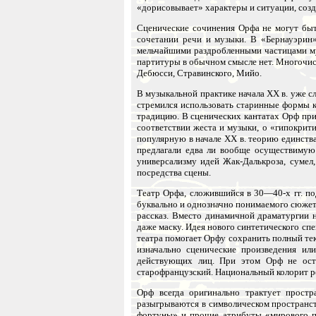
«дорисовывает» характеры и ситуации, созд
Сценические сочинения Орфа не могут быт
сочетании речи и музыки. В «Бернауэрин
мельчайшими раздробленными частицами му
партитуры в обычном смысле нет. Многочис
Дебюсси, Стравинского, Мийо.
В музыкальной практике начала XX в. уже 
стремился использовать старинные формы к
традицию. В сценических кантатах Орф при
соответствии жеста и музыки, о «гипокри
популярную в начале XX в. теорию единств
предлагали едва ли вообще осуществимую 
универсализму идей Жак-Далькроза, сумел,
посредства сцены.
Театр Орфа, сложившийся в 30—40-х гг. по
буквально и однозначно понимаемого сюжет
рассказ. Вместо динамичной драматургии 
даже маску. Идея нового синтетического сп
театра помогает Орфу сохранить полный текс
изначально сценические произведения ил
действующих лиц. При этом Орф не остае
старофранцузский. Национальный колорит р
Орф всегда оригинально трактует прост
разыгрываются в символическом пространст
фортуны» и прочие атрибуты «мирового по