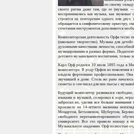
по своему складу
своего ритма даже там, где ее (музыки. 
воспринимались как музыка, как звуковые
строятся на повторении одного или двух 
обращается к симфоническому оркестру, гл
сочетания инструментов дополняются необ
Композиторская деятельность Орфа тесно п
(школьное творчество). Музыка для детей»
духовными качествами личности, способной
музицированию в разных формах. Педагогиче
детского музыкального воспитания, только з
Карл Орф родился 10 июля 1895 года в М
композитора. В роду Орфов из поколения в 
владела фортепиано профессионально. Она 
звучавшей в доме. Столь же рано началось
сюжеты и сам писал для них пьесы с музыкой
Будущий композитор развивался свободно, 
языками и музыкой, солировал в хоре, игра
забросил их, уделяя все больше внимания 
произвело на 14-летнего мальчика неизгл
Моцартом, Бетховеном, Шубертом, Берлио
свободного нерегламентированного обуче
университет. Все это привело юношу к н
Музыкальную академию. Орф полностью отда