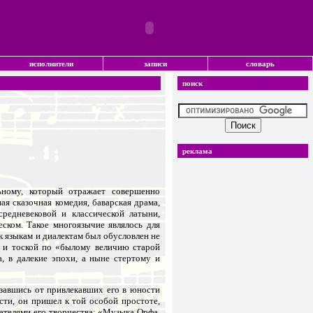
исполнители
записи
словарь
поиск
реклама
ьному, который отражает совершенно
ая сказочная комедия, баварская драма,
средневековой и классической латыни,
еском. Такое многоязычие являлось для
 языкам и диалектам был обусловлен не
о и тоской по «былому величию старой
, в далекие эпохи, а ныне стертому и
азавшись от привлекавших его в юности
ти, он пришел к той особой простоте,
ателями его творчества: «Музыка Орфа,