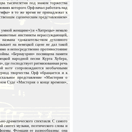
два тысячелетия под знаком торжества
овиях которого Орф начал работать над
умфы» в то же время не принадлежат к
ествешшм сценическим представлением»
и умной женщине») и «Хитрецы» немало
, животные инстинкты нерассуждающей,
названа «доказательством духовного
ыкант на немецкой сцене не дал такой
рямо и непосредственно противостояние
войны. «Бернауэрин» посвящена памяти
мецкой народной песни Курта Хубера,
», где господствует ритмизованная речь
ной ноте сопровождаются необычными
ериод творчества Орф обращается и к
схальное представление «Мистерия о
ном Суде «Мистерия о конце времени»,
но-драматического спектакля. С самого
й синтез музыки, поэтического слова и
 формы. Функции ее разнообразны: она