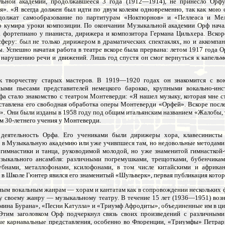
льной академии, продолжавшееся 3 года (1912—1914), не принесло Орфу
ия». «Я всегда должен был идти по двум колеям одновременно, так как мою
одолжат самообразование по партитурам «Ноктюрнов» и «Пеллеаса и М
го кумира уроки композиции. По окончании Музыкальной академии Орф нача
 фортепиано у пианиста, дирижера и композитора Германа Цильхера. Вскор
феру: был не только дирижером в драматических спектаклях, но и аккомпа
ы. Успешно начатая работа в театре вскоре была прервана: летом 1917 года 
, нарушению речи и движений. Лишь год спустя он смог вернуться к капельме
к творчеству старых мастеров. В 1919—1920 годах он знакомится с вок
ными пьесами представителей немецкого барокко, крупными вокально-ин
стало знакомство с театром Монтеверди: «Я нашел музыку, которая мне стол
оставлена его свободная обработка оперы Монтеверди «Орфей». Вскоре пос
. Они были изданы в 1958 году под общим итальянским названием «Жалобы, т
ем 30-летнего учения у Монтеверди.
я деятельность Орфа. Его учениками были дирижеры хора, клавесинисты
 в Музыкальную академию или уже учивпшеся там, но недовольные методами
гимнастики и танца, руководимой молодой, но уже знаменитой гимнасткой
зыкального ансамбля: различными погремушками, трещотками, бубенчикам
убнами, металлофонами, ксилофонами, в том числе китайскими и африка
в Школе Гюнтер явился его знаменитый «Шульверк», первая публикация которо
ным вокальным жанрам — хорам и кантатам как в сопровождении нескольких фо
му своему жанру — музыкальному театру. В течение 15 лет (1936—1951) воз
мина Бурана», «Песни Катулла» и «Триумф Афродиты», объединенные им в ци
Этим заголовком Орф подчеркнул связь своих произведений с различными
 карнавальные представления, особенно во Флоренции, «Триумфы» Петрарк