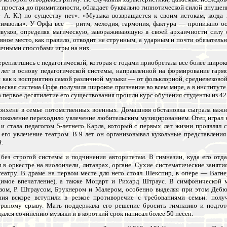
 простая до примитивности, обладает буквально гипнотической силой внушени
— А. К.) по существу нет». «Музыка возвращается к своим истокам, когд
 символы». У Орфа все — ритм, мелодия, гармония, фактура — пронизано о
звуков, определяя магическую, завораживающую в своей архаичности силу 
авное место, как правило, отводит не струнным, а ударным и почти обязател
ычными способами игры на них.
ереплетшись с педагогической, которая с годами приобретала все более широ
 лег в основу педагогической системы, направленной на формирование гар
 как к восприятию самой различной музыки — от фольклорной, средневековой 
ская система Орфа получила широкое признание во всем мире, а в институте
а первое десятилетие его существования прошли курс обучения студенты из 42
юнхене в семье потомственных военных. Домашняя обстановка сыграла важ
поколение переходило увлечение любительским музицированием. Отец играл н
и стала педагогом 5-летнего Карла, который с первых лет жизни проявлял 
 его увлечение театром. В 9 лет он организовывал кукольные представления
.
без строгой системы и подчинения авторитетам. В гимназии, куда его отда
л в оркестре на виолончели, литаврах, органе. Сухие систематические заняти
театру. В драме на первом месте для него стоял Шекспир, в опере — Вагн
адимое впечатление), а также Моцарт и Рихард Штраус. В симфонической
зом, Р. Штраусом, Брукнером и Малером, особенно выделяя при этом Дебю
ния вскоре вступили в резкое противоречие с требованиями семьи: получ
ервному срыву. Мать поддержала его решение бросить гимназию и подго
лся сочинению музыки и в короткий срок написал более 50 песен.