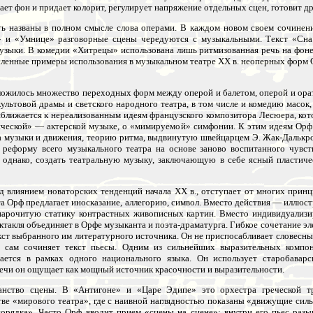
ает фон и придает колорит, регулирует напряжение отдельных сцен, готовит д
ь названы в полном смысле слова операми. В каждом новом своем сочинен
» и «Умнице» разговорные сцены чередуются с музыкальными. Текст «Сна
зыки. В комедии «Хитрецы» использована лишь ритмизованная речь на фоне
ленные примеры использования в музыкальном театре XX в. неоперных форм 
сложилось множество переходных форм между оперой и балетом, оперой и ора
ультовой драмы и светского народного театра, в том числе и комедию масок,
ближается к нереализованным идеям французского композитора Лесюера, кот
тической» — актерской музыке, о «мимируемой» симфонии. К этим идеям Орф
а музыки и движения, теорию ритма, выдвинутую швейцарцем Э. Жак-Далькро
реформу всего музыкального театра на основе заново воспитанного чувс
 однако, создать театральную музыку, заключающую в себе ясный пластиче
д влиянием новаторских тенденций начала XX в., отступает от многих принц
а Орф предлагает иносказание, аллегорию, символ. Вместо действия — иллю
нарочитую статику контрастных живописных картин. Вместо индивидуализ
ектакля объединяет в Орфе музыканта и поэта-драматурга. Гибкое сочетание э
т выбранного им литературного источника. Он не приспосабливает словесный т
и сам сочиняет текст пьесы. Одним из сильнейших выразительных компон
тся в рамках одного национального языка. Он использует старобаварски
ечи он ощущает как мощный источник красочности и выразительности.
ранство сцены. В «Антигоне» и «Царе Эдипе» это орхестра греческой т
ве «мирового театра», где с наивной наглядностью показаны «движущие силы
рядка». Часто Орф вводит прием «сцены на сцене»: внутри его пьес разы