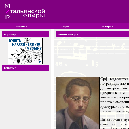
главная
оперы
история
партнер
композиторы
реклама
Орф выделяется
нетрадиционно и 
древнегреческая
средневековом и
композитора при
просто намерени
культуры», по е
нивелированному
Начав писать му
сложных приемов
важнейшая роль 