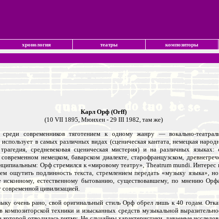
хронология
театры
композиторы
Карл Орф (Orff)
(10 VII 1895, Мюнхен - 29 III 1982, там же)
 среди современников тяготением к одному жанру — вокально-театрал
использует в самых различных видах (сценическая кантата, немецкая народн
 трагедия, средневековая сценическая мистерия) и на различных языках: 
 современном немецком, баварском диалекте, старофранцузском, древнегреч
нципиальным: Орф стремился к «мировому театру», Theatrum mundi. Интерес к
ем ощутить подлинность текста, стремлением передать «музыку языка», н
е исконному, естественному бытованию, существовавшему, по мнению Орфа
 современной цивилизацией.
зыку очень рано, свой оригинальный стиль Орф обрел лишь к 40 годам. Отк
 композиторской техники и изысканных средств музыкальной выразительнос
в которой отводилась ритму. Не случайны характеристики, даваемые исследов