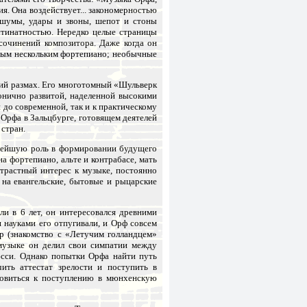
я. Она воздействует... закономерностью
а шумы, удары и звоны, шепот и стоны
стинатностью. Нередко целые страницы
сочинений композитора. Даже когда он
ьным нескольким фортепиано; необычные
кий размах. Его многотомный «Шульверк
монично развитой, наделенной высокими
до современной, так и к практическому
 Орфа в Зальцбурге, готовящем деятелей
 стран.
нейшую роль в формировании будущего
а фортепиано, альте и контрабасе, мать
страстный интерес к музыке, постоянно
 на евангельские, бытовые и рыцарские
ли в 6 лет, он интересовался древними
я науками его отпугивали, и Орф совсем
ер (знакомство с «Летучим голландцем»
 музыке он делил свои симпатии между
сси. Однако попытки Орфа найти путь
ить аттестат зрелости и поступить в
товиться к поступлению в мюнхенскую