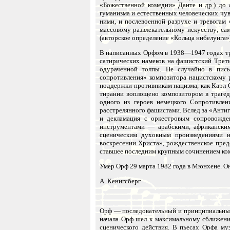
«Божественной комедии» Данте и др.) до 
гуманизма и естественных человеческих чу
ними, и послевоенной разрухе и тревогам
массовому развлекательному искусству; с
(авторское определение «Кольца нибелунга
В написанных Орфом в 1938—1947 годах тр
сатирических намеков на фашистский Трет
одураченной толпы. Не случайно в пись
сопротивления» композитора нацистскому 
поддержки противникам нацизма, как Карл 
тирании воплощено композитором в трагед
одного из героев немецкого Сопротивлен
расстрелянного фашистами. Вслед за «Антиг
и декламация с оркестровым сопровожде
инструментами — арабскими, африканским
сценическим духовным произведениями н
воскресении Христа», рождественское пре
ставшее последним крупным сочинением ком
Умер Орф 29 марта 1982 года в Мюнхене. О
А. Кенигсберг
Орф — последовательный и принципиальный 
начала Орф шел к максимальному сближению
сценического действия. В пьесах Орфа му