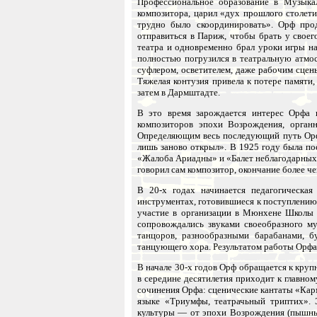
Профессиональное образование в Музыка
композитора, царил «дух прошлого столет
трудно было скоординировать». Орф пр
отправиться в Париж, чтобы брать у свое
театра и одновременно брал уроки игры на
полностью погрузился в театральную атмос
суфлером, осветителем, даже рабочим сцен
Тяжелая контузия привела к потере памяти
затем в Дармштадте.
В это время зарождается интерес Орфа 
композиторов эпохи Возрождения, орган
Определяющим весь последующий путь Орфа 
лишь заново открыл». В 1925 году была п
«Жалоба Ариадны» и «Балет неблагодарных»
говорил сам композитор, окончание более ч
В 20-х годах начинается педагогическа
инструментах, готовившиеся к поступлению
участие в организации в Мюнхене Школы 
сопровождались звуками своеобразного му
танцоров, разнообразными барабанами, б
танцующего хора. Результатом работы Орфа 
В начале 30-х годов Орф обращается к круп
в середине десятилетия приходит к главно
сочинения Орфа: сценические кантаты «Кар
языке «Триумфы, театрачьный триптих». 
культуры — от эпохи Возрождения (пышные