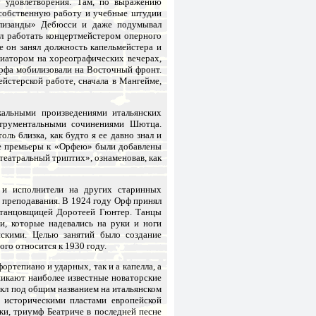
 удовлетворения. Там, по выражению
 собственную работу и учебные штудии
елизанды» Дебюсси и даже подумывал
л работать концертмейстером оперного
е он занял должность капельмейстера и
ниатором на хореографических вечерах,
Орфа мобилизовали на Восточный фронт.
йстерской работе, сначала в Мангейме,
альными произведениями итальянских
струментальными сочинениями Шютца.
ь близка, как будто я ее давно знал и
ле премьеры к «Орфею» были добавлены
еатральный триптих», ознаменовав, как
 и исполнители на других старинных
 преподавания. В 1924 году Орф принял
-танцовщицей Доротеей Гюнтер. Танцы
и, которые надевались на руки и ноги
нскими. Целью занятий было создание
го относится к 1930 году.
ртепиано и ударных, так и а капелла, а
никают наиболее известные новаторские
кл под общим названием на итальянском
 историческими пластами европейской
и, триумф Беатриче в последней песне