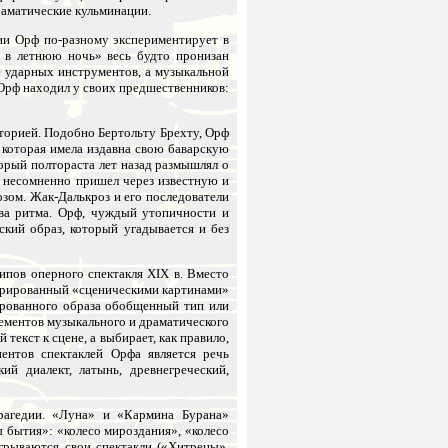
раматические кульминации.
ии Орф по-разному экспериментирует в
 в летнюю ночь» весь будто пронизан
 ударных инструментов, а музыкальной
Орф находил у своих предшественников:
торией. Подобно Бертольту Брехту, Орф
 которая имела издавна свою баварскую
орый полтораста лет назад размышлял о
 несомненно пришел через известную и
зом. Жак-Далькроз и его последователи
тва ритма. Орф, чуждый утопичности и
ский образ, который угадывается и без
ипов оперного спектакля XIX в. Вместо
стрированный «сценическими картинами»
ированного образа обобщенный тип или
лементов музыкального и драматического
екст к сцене, а выбирает, как правило,
ентов спектаклей Орфа является речь
й диалект, латынь, древнегреческий,
рагедии. «Луна» и «Кармина Бурана»
 бытия»: «колесо мироздания», «колесо
грываются свои спектакли («Хитрецы»,