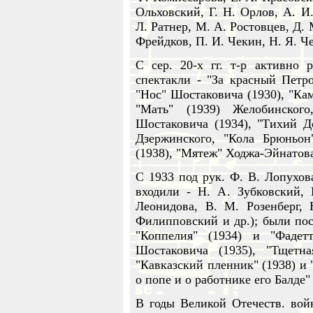
Ольховский, Г. Н. Орлов, А. И
Л. Ратнер, М. А. Ростовцев, Д.
Фрейдков, П. И. Чекин, Н. Я. Че
С сер. 20-х гг. т-р активно 
спектакли - "За красный Петро
"Нос" Шостаковича (1930), "Кам
"Мать" (1939) Желобинског
Шостаковича (1934), "Тихий До
Дзержинского, "Кола Брюньон
(1938), "Мятеж" Ходжа-Эйнатова
С 1933 под рук. Ф. В. Лопухова
входили - Н. А. Зубковский, 
Леонидова, B. М. Розенберг, 
Филипповский и др.); были пост
"Коппелия" (1934) и "Фадет
Шостаковича (1935), "Тщетна
"Кавказский пленник" (1938) и 
о попе и о работнике его Балде"
В годы Великой Отечеств. войн