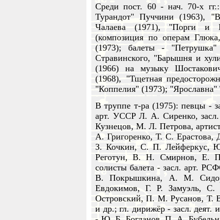
Среди пост. 60 - нач. 70-х гг.
Турандот" Пуччини (1963), "В
Чалаева (1971), "Порги и 
(композиция по операм Глюка
(1973); балеты - "Петрушка"
Стравинского, "Барышня и хули
(1966) на музыку Шостакови
(1968), "Тщетная предосторожно
"Коппелия" (1973); "Ярославна"
В труппе т-ра (1975): певцы - 
арт. УССР Л. А. Сиренко, засл.
Кузнецов, М. Л. Петрова, артист
А. Григоренко, Т. С. Ерастова,
З. Кочкин, С. П. Лейферкус, Ю
Реготун, В. Н. Смирнов, Е. П
солисты балета - засл. арт. РС
В. Покрышкина, A. М. Сидор
Евдокимов, Г. Р. Замуэль, С.
Островский, П. М. Русанов, Т. 
и др.; гл. дирижёр - засл. дея
- Ю. Б. Богданов, П. А. Бубельн