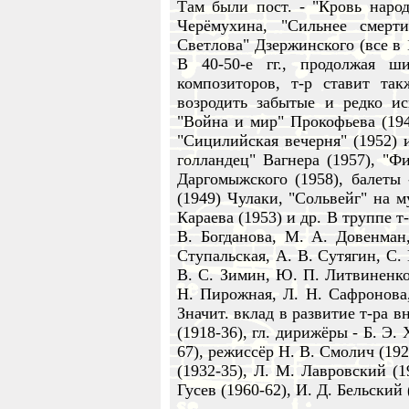
Там были пост. - "Кровь наро
Черёмухина, "Сильнее смерт
Светлова" Дзержинского (все в 
В 40-50-е гг., продолжая ши
композиторов, т-р ставит так
возродить забытые и редко ис
"Война и мир" Прокофьева (194
"Сицилийская вечерня" (1952) 
голландец" Вагнера (1957), "Фи
Даргомыжского (1958), балеты
(1949) Чулаки, "Сольвейг" на м
Караева (1953) и др. В труппе т-
В. Богданова, М. А. Довенман,
Ступальская, А. В. Сутягин, C.
В. С. Зимин, Ю. П. Литвиненко
Н. Пирожная, Л. Н. Сафронова,
Значит. вклад в развитие т-ра в
(1918-36), гл. дирижёры - Б. Э.
67), режиссёр Н. В. Смолич (192
(1932-35), Л. М. Лавровский (1
Гусев (1960-62), И. Д. Бельский 