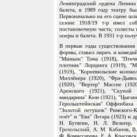
Ленинградский ордена Ленина
балета, в 1989 году театру б
Первоначально на его сцене шли
сезоне 1918/19 т-р имел соб
постановочную часть; солисты п
оперы и балета. В 1931 т-р полу
В первые годы существования 
формы, ставил лирич. и комедий
"Миньон" Тома (1918), "Птич
плотник" Лорцинга (1919), "М
(1919), "Корневильские колоко
Миллёкера (1920), "Фра-Дьяво
(1920), "Вертер" Массне (1920
Аренского (1921), "Скупой
мандарина" Кюи (1921), "Цыганс
Герольштейнская" Оффенбаха (
"Золотой петушок" Римского-К
поёт" и "Ева" Легара (1923) и д
Н. Бутягин, Н. Л. Вельтер,
Грохольский, А. М. Кабанов, В.
Ф. Комиссарова, E. А. Красовск