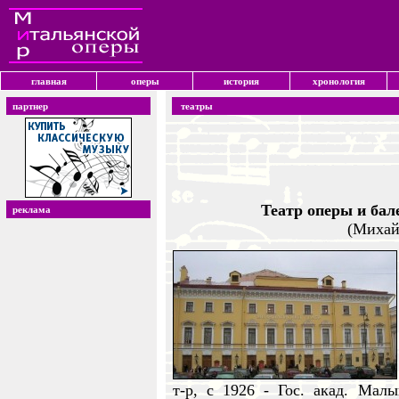
главная
оперы
история
хронология
партнер
театры
Театр оперы и бал
реклама
(Михай
т-р, с 1926 - Гос. акад. Ма