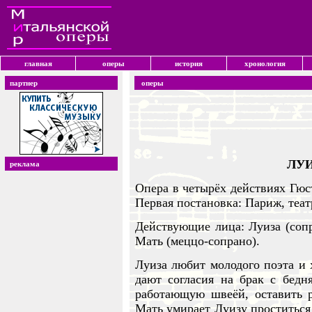
главная
оперы
история
хронология
партнер
оперы
ЛУИ
реклама
Опера в четырёх действиях Гюс
Первая постановка: Париж, теат
Действующие лица: Луиза (сопр
Мать (меццо-сопрано).
Луиза любит молодого поэта и 
дают согласия на брак с бедн
работающую швеёй, оставить р
Мать умирает Луизу проститься