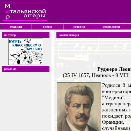
главная
оперы
история
хронология
партнер
композиторы
Руджеро Леонк
реклама
(25 IV 1857, Неаполь - 9 VII
Родился 8 м
консерват
"Медичи", 
антрепренер
жизненных н
покидает ро
Франции, 
случайными 