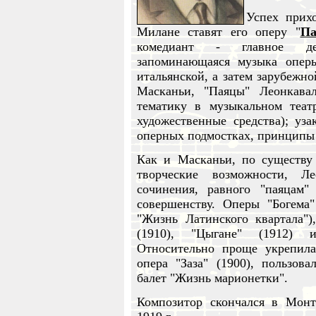
Успех прихо
Милане ставят его оперу "
П
комедиант - главное дей
запоминающаяся музыка опер
итальянской, а затем зарубежно
Масканьи, "Паяцы" Леонкава
тематику в музыкальном теат
художественные средства); уз
оперных подмостках, принципы 
Как и Масканьи, по существу
творческие возможности, Л
сочинения, равного "паяцам
совершенству. Оперы "Богема
"Жизнь Латинского квартала")
(1910), "Цыгане" (1912) 
Относительно проще укрепила
опера "Заза" (1900), пользов
балет "Жизнь марионетки".
Композитор скончался в Монт