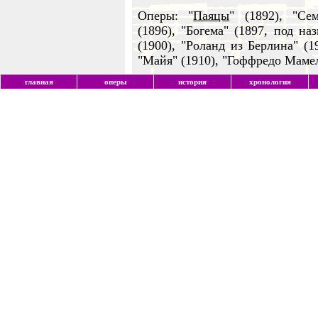
Оперы: "
Паяцы
" (1892), "Се
(1896), "Богема" (1897, под на
(1900), "Роланд из Берлина" (1
"Майя" (1910), "Гоффредо Мамел
главная
оперы
история
хронология