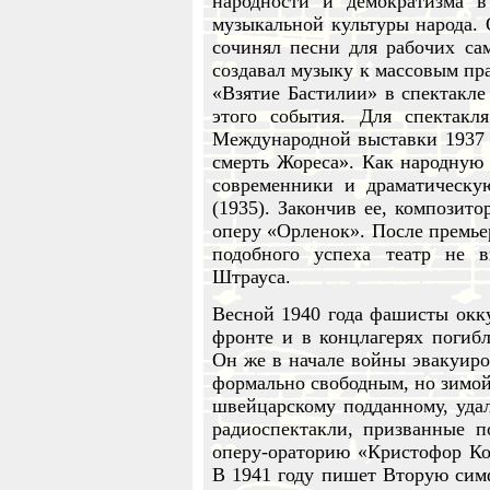
народности и демократизма в
музыкальной культуры народа. 
сочинял песни для рабочих сам
создавал музыку к массовым пр
«Взятие Бастилии» в спектакле
этого события. Для спектакл
Международной выставки 1937 
смерть Жореса». Как народную
современники и драматическу
(1935). Закончив ее, композит
оперу «Орленок». После премьер
подобного успеха театр не 
Штрауса.
Весной 1940 года фашисты окк
фронте и в концлагерях погибл
Он же в начале войны эвакуиро
формально свободным, но зимой 
швейцарскому подданному, удал
радиоспектакли, призванные 
оперу-ораторию «Кристофор Ко
В 1941 году пишет Вторую сим