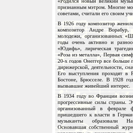
«Родился новый великий музык
признанным мэтром. Многие мо
советами, считали его своим уч
В 1926 году композитор женилс
композитор Андре Ворабур,
молодежи, организованных «Ше
годы очень активно и разноо
«Юдифь», лирическая трагеди
«Роза из металла», Первая сим
20-х годов Онеггер все больше 
дирижерской, деятельности, сна
Его выступления проходят в Р
Бостоне, Брюсселе. В 1928 го
вызвавшие живейший интерес.
В 1934 году во Франции возн
прогрессивные силы страны. Э
организованный в феврале ф
пришедшего к власти в Герма
музыканты образовали На
Основавшая собственный журн