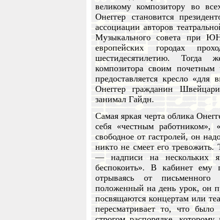
великому композитору во всех
Онеггер становится президен
ассоциации авторов театрально
Музыкального совета при Ю
европейских городах прох
шестидесятилетию. Тогда ж
композитора своим почетным 
предоставляется кресло «для 
Онеггер гражданин Швейцари
занимал Гайдн.
Самая яркая черта облика Онегг
себя «честным работником», 
свободное от гастролей, он над
никто не смеет его тревожить.
— надписи на нескольких яз
беспокоить». В кабинет ему 
отрываясь от письменного
положенный на день урок, он п
посвящаются концертам или теат
пересматривает то, что было
строгом распорядке, которому