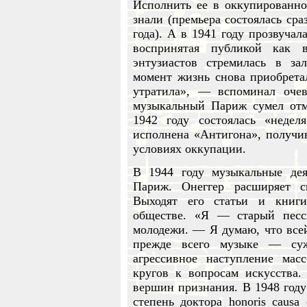
Исполнить ее в оккупированн
знали (премьера состоялась сра
года). А в 1941 году прозвучал
воспринятая публикой как 
энтузиастов стремилась в за
момент жизнь снова приобретал
утратила», — вспоминал очев
музыкальный Париж сумел отме
1942 году состоялась «недел
исполнена «Антигона», получив
условиях оккупации.
В 1944 году музыкальные де
Париж. Онеггер расширяет с
Выходят его статьи и книг
обществе. «Я — старый пес
молодежи. — Я думаю, что все
прежде всего музыке — суж
агрессивное наступление мас
кругов к вопросам искусства.
вершин признания. В 1948 год
степень доктора honoris caus