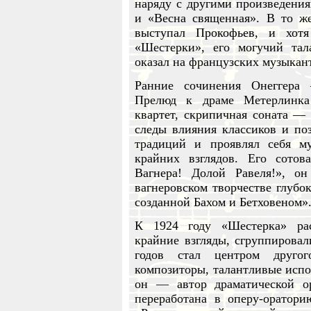
наряду с другими произведени
и «Весна священная». В то ж
выступал Прокофьев, и хот
«Шестерки», его могучий тал
оказал на французских музыкант
Ранние сочинения Онеггера
Прелюд к драме Метерлинка
квартет, скрипичная соната — 
следы влияния классиков и по
традиций и проявлял себя 
крайних взглядов. Его сотов
Вагнера! Долой Равеля!», о
вагнеровском творчестве глубо
созданной Бахом и Бетховеном»
К 1924 году «Шестерка» ра
крайние взгляды, сгруппировал
годов стал центром другог
композиторы, талантливые испо
он — автор драматической о
переработана в оперу-оратори