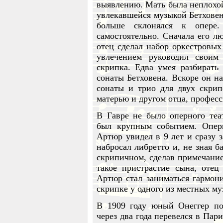
выявлению. Мать была неплохо
увлекавшейся музыкой Бетховен
больше склонялся к опере.
самостоятельно. Сначала его 
отец сделал набор оркестровых
увлечением руководил своим
скрипка. Едва умея разбирать
сонаты Бетховена. Вскоре он н
сонаты и трио для двух скрип
матерью и другом отца, профес
В Гавре не было оперного теа
был крупным событием. Опер
Артюр увидел в 9 лет и сразу з
набросал либретто и, не зная б
скрипичном, сделав примечание
такое пристрастие сына, отец
Артюр стал заниматься гармони
скрипке у одного из местных му
В 1909 году юный Онеггер по
через два года перевелся в Пар