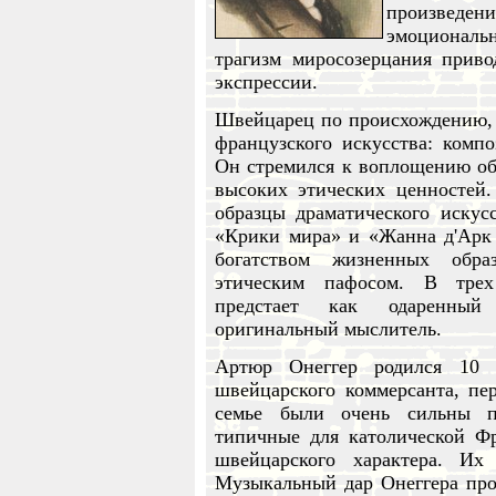
произведени
эмоциональн
трагизм миросозерцания приво
экспрессии.
Швейцарец по происхождению,
французского искусства: компо
Он стремился к воплощению об
высоких этических ценностей.
образцы драматического искус
«Крики мира» и «Жанна д'Арк 
богатством жизненных обра
этическим пафосом. В трех
предстает как одаренный 
оригинальный мыслитель.
Артюр Онеггер родился 10 
швейцарского коммерсанта, п
семье были очень сильны п
типичные для католической Фр
швейцарского характера. Их
Музыкальный дар Онеггера проя