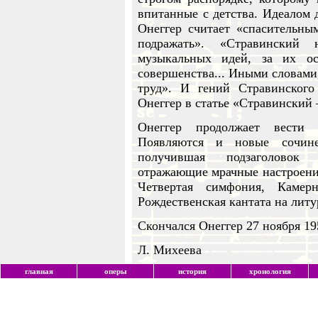
впитанные с детства. Идеалом 
Онеггер считает «спасительн
подражать». «Стравинский 
музыкальных идей, за их ос
совершенства... Иными словами
труд». И гений Стравинског
Онеггер в статье «Стравинский
Онеггер продолжает вести 
Появляются и новые сочине
получившая подзаголовок 
отражающие мрачные настроения
Четвертая симфония, Камер
Рождественская кантата на литу
Скончался Онеггер 27 ноября 19
Л. Михеева
главная
оперы
история
хронология