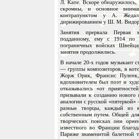
Л. Капе. Вскоре обнаружилось, 
скромны, и основное внима
контрапунктом у А. Жедаль
дирижированием у Ш. М. Видора
Занятия прервала Первая 
подданному, ему с 1914 по
пограничных войсках Швейц
занятия продолжились.
В начале 20-х годов музыкант 
— группы композиторов, в кот
Жорж Орик, Франсис Пуленк
вдохновителем был поэт и ху
отказывались «от приятносте
призывали к созданию нового 
аналогии с русской «пятеркой» 
разные творцы, каждый из 
собственным путем. Общей для
творческих поисках они орие
известного во Франции благод
Париже знаменитой балетной т