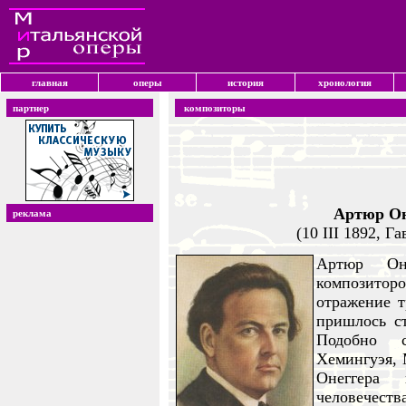
главная
оперы
история
хронология
партнер
композиторы
Артюр Он
реклама
(10 III 1892, Г
Артюр Он
композито
отражение т
пришлось с
Подобно с
Хемингуэя, 
Онеггера 
человече