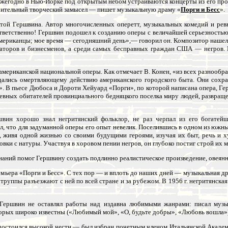
егодно в Нью-Йорке под открытым небом устраиваются концерты из его прои
ачительный творческий замысел — пишет музыкальную драму «
Порги и Бесс
».
той Гершвина. Автор многочисленных оперетт, музыкальных комедий и рев
тветственно! Гершвин подошел к созданию оперы с величайшей серьезностью.
ериканцы; мое время — сегодняшний день»,— говорил он. Композитор нашел 
енаторов и бизнесменов, а среди самых бесправных граждан США — негров. 
американской национальной оперы. Как отмечает В. Конен, «из всех разнообр
дались омертвляющему действию американского городского быта. Они сохран
». В пьесе Дюбоса и Дороти Хейуард «Порги», по которой написана опера, Ге
вных обитателей провинциального бедняцкого поселка миру людей, развраще
вин хорошо знал негритянский фольклор, не раз черпал из его богатей
л, что для задуманной оперы его опыт невелик. Поселившись в одном из южны
, живя одной жизнью со своими будущими героями, изучая их быт, речь и 
овки с натуры. Участвуя в хоровом пении негров, он глубоко постиг строй их 
знаний помог Гершвину создать подлинно реалистическое произведение, овея
ремьера «Порги и Бесс». С тех пор — и вплоть до наших дней — музыкальная д
уппы разъезжают с ней по всей стране и за рубежом. В 1956 г. негритянска
Гершвин не оставлял работы над издавна любимыми жанрами: писал музык
торых широко известны («Любимый мой», «О, будьте добры», «Любовь вошла»)
остоился высокой чести — был избран почетным членом Итальянской Академи