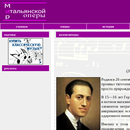
главная
оперы
история
партнер
композиторы
реклама
(2
Родился 26 сентя
проявил тяготени
просто прирожден
В 15—16 лет Гер
в нотном магазин
элементов негр
американское ис
одаренного юнош
Именно в этом 
произведения, о