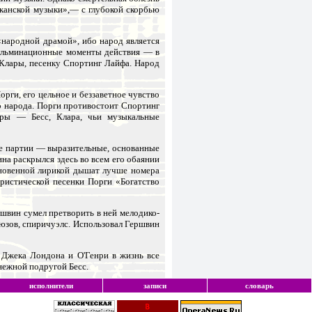
иканской музыки»,— с глубокой скорбью
народной драмой», ибо народ является
кульминационные моменты действия — в
 Клары, песенку Спортинг Лайфа. Народ
ги, его цельное и беззаветное чувство
о народа. Порги противостоит Спортинг
ры — Бесс, Клара, чьи музыкальные
ые партии — выразительные, основанные
на раскрылся здесь во всем его обаянии
охновенной лирикой дышат лучше номера
ристической песенки Порги «Богатство
ршвин сумел претворить в ней мелодико-
юзов, спиричуэлс. Использовал Гершвин
Джека Лондона и О'Генри в жизнь все
нежной подругой Бесс.
исполнители
записи
словарь