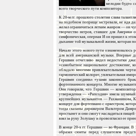
мелодии будто с
всего творческого пути композитора.
К 20-м гг. прошлого столетия слава талант
на подобном поприще застревали, не идя да
желал ограничиться легким жанром — он чув
творчество негров, ставшее для Америки 
симфоническая, оперная И он пришел к это
дыхание той музыкальной жизни, которая по
Начало этого нового пути ознаменовалось 
для всей американской музыки. Впервые д
Гершвин отчетливо видел недостатки джа
«самобытное национальное достижение, кот
обладало многими привлекательными черта
гармонический колорит, увлекательная импр
Гершвин соединил «узами законного бра
фортепианного концерта. Многие музыкант
Они говорили, что Гершвин — композитор л
утверждения — «Рапсодия» имела шумный у
крупнейших музыкантов — Рахманинова, Кре
концерт для фортепиано с оркестром, кото
тогда сказаны дирижером Вальтером Дамрош
простынет и они смогут насладиться пищей 
взял за руку Золушку и провозгласил ее прин
В конце 20-х гг. Гершвин — во Франции. В
образах сюиты перед слушателем предст