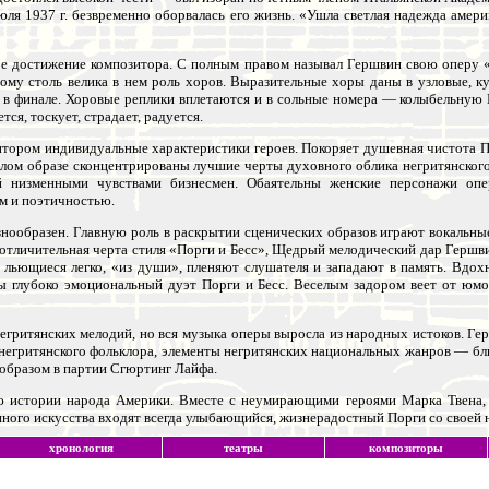
ля 1937 г. безвременно оборвалась его жизнь. «Ушла светлая надежда амер
ое достижение композитора. С полным правом называл Гершвин свою оперу «
тому столь велика в нем роль хоров. Выразительные хоры даны в узловые, 
и, в финале. Хоровые реплики вплетаются и в сольные номера — колыбельную
тся, тоскует, страдает, радуется.
тором индивидуальные характеристики героев. Покоряет душевная чистота Пор
етлом образе сконцентрированы лучшие черты духовного облика негритянског
 низменными чувствами бизнесмен. Обаятельны женские персонажи опе
м и поэтичностью.
знообразен. Главную роль в раскрытии сценических образов играют вокальн
отличительная черта стиля «Порги и Бесс», Щедрый мелодический дар Гершви
, льющиеся легко, «из души», пленяют слушателя и западают в память. Вд
 глубоко эмоциональный дуэт Порги и Бесс. Веселым задором веет от юмо
егритянских мелодий, но вся музыка оперы выросла из народных истоков. Ге
негритянского фольклора, элементы негритянских национальных жанров — бл
 образом в партии Сгюртинг Лайфа.
ю истории народа Америки. Вместе с неумирающими героями Марка Твена, 
ного искусства входят всегда улыбающийся, жизнерадостный Порги со своей 
хронология
театры
композиторы