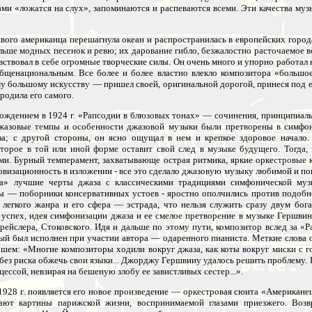
ами «ложатся на слух», запоминаются и распеваются всеми. Эти качества му
ливого американца перешагнула океан и распространилась в европейских гор
льше модных песенок и ревю; их дарование гибло, безжалостно расточаемое в
ствовал в себе огромные творческие силы. Он очень много и упорно работал н
общенациональным. Все более и более властно влекло композитора «больш
му большому искусству — пришел своей, оригинальной дорогой, принеся под е
родила его самого.
рождением в 1924 г. «Рапсодии в блюзовых тонах» — сочинения, принципиальн
жазовые темпы и особенности джазовой музыки были претворены в симфон
за; с другой стороны, он ясно ощущал в нем и крепкое здоровое начало.
орое в той или иной форме оставит свой след в музыке будущего. Тогда, н
ми. Бурный темперамент, захватывающе острая ритмика, яркие оркестровые 
овизационность в изложении - все это сделало джазовую музыку любимой и по
ка» лучшие черты джаза с классическими традициями симфонической муз
ы — поборники консервативных устоев - яростно ополчились против подобно
егкого жанра и его сфера — эстрада, что нельзя служить сразу двум бога
спех, идея симфонизации джаза и ее смелое претворение в музыке Гершвин
йслера, Стоковского. Идя и дальше по этому пути, композитор вслед за «Р
рый был исполнен при участии автора — одаренного пианиста. Меткие слова
ем: «Многие композиторы ходили вокруг джаза, как коты вокруг миски с г
без риска обжечь свои языки... Джорджу Гершвииу удалось решить проблему. 
цессой, невзирая на бешеную злобу ее завистливых сестер...».
 1928 г. появляется его новое произведение — оркестровая сюита «Американ
ают картины парижской жизни, воспринимаемой глазами приезжего. Воз