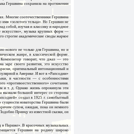
зыка Гершвина сохранила на протяжении
одах. Многие соотечественники Гершвина
о имя «золотого тельца». Но Гершвин не
ад собой, изучая и классику и народное
ое искусство», музыка крупных форм —
го строгие академические своды жаркое
о нового не только для Гершвина, но и
ическом жанре, в классической форме.
 Композитор говорит, что джаз — это
а заре своего развития, это искусство
краски, оригинальный интонационный и
пулярной в Америке. И вот в «Рапсодии»
ыки, в частности — с особенностями
го «противоестественного» сочетания.
м и т. д. Однако жизнь опрокинула эти
а вызвали большой интерес со стороны
апсодией» создал в 1925 г. самобытный
 о сущности новаторства Гершвина были
орячим супом, ожидая, пока он немного
Подобно Принцу из известной сказки, он
ец в Париже». В красочных музыкальных
вращается Гершвин на родину широко