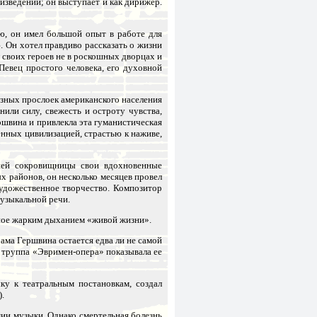
зведений; он выступает и как дирижер.
ю, он имел большой опыт в работе для
 Он хотел правдиво рассказать о жизни
своих героев не в роскошных дворцах и
Певец простого человека, его духовной
азных прослоек американского населения
или силу, свежесть и остроту чувства,
ршвина и привлекла эта гуманистическая
нных цивилизацией, страстью к наживе,
шей сокровищницы свои вдохновенные
х районов, он несколько месяцев провел
художественное творчество. Композитор
музыкальной речи.
нное жарким дыханием «живой жизни».
рама Гершвина остается едва ли не самой
я труппа «Эвримен-опера» показывала ее
у к театральным постановкам, создал
.
и музыки. Однако смертельная болезнь