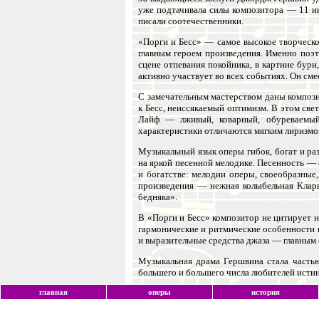
уже подтачивала силы композитора — 11 ию
писали соотечественники.
«Порги и Бесс» — самое высокое творческ
главным героем произведения. Именно поэ
сцене отпевания покойника, в картине бур
активно участвует во всех событиях. Он смее
С замечательным мастерством даны компози
к Бесс, неиссякаемый оптимизм. В этом св
Лайф — лживый, коварный, обуреваемый
характеристики отличаются мягким лиризмо
Музыкальный язык оперы гибок, богат и ра
на яркой песенной мелодике. Песенность — 
и богатстве: мелодии оперы, своеобразные
произведения — нежная колыбельная Клары
бедняка».
В «Порги и Бесс» композитор не цитирует н
гармонические и ритмические особенности 
и выразительные средства джаза — главным
Музыкальная драма Гершвина стала часть
большего и большего числа любителей истин
главная
оперы
история