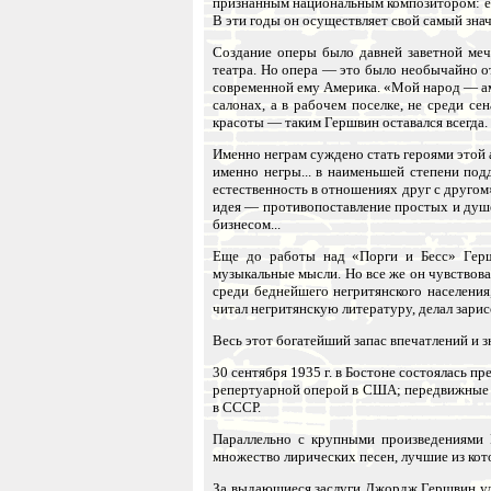
признанным национальным композитором: еж
В эти годы он осуществляет свой самый зн
Создание оперы было давней заветной меч
театра. Но опера — это было необычайно о
современной ему Америка. «Мой народ — ам
салонах, а в рабочем поселке, не среди с
красоты — таким Гершвин оставался всегда.
Именно неграм суждено стать героями этой 
именно негры... в наименьшей степени под
естественность в отношениях друг с другом
идея — противопоставление простых и душе
бизнесом...
Еще до работы над «Порги и Бесс» Герш
музыкальные мысли. Но все же он чувствова
среди беднейшего негритянского населения
читал негритянскую литературу, делал зарис
Весь этот богатейший запас впечатлений и 
30 сентября 1935 г. в Бостоне состоялась п
репертуарной оперой в США; передвижные тр
в СССР.
Параллельно с крупными произведениями 
множество лирических песен, лучшие из ко
За выдающиеся заслуги Джордж Гершвин уд