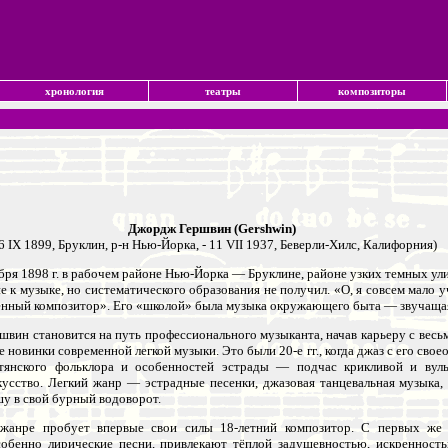
хронология
театры
композиторы
Джордж Гершвин (Gershwin)
6 IX 1899, Бруклин, р-н Нью-Йорка, - 11 VII 1937, Беверли-Хилс, Калифорния)
бря 1898 г. в рабочем районе Нью-Йорка — Бруклине, районе узких темных ули
е к музыке, но систематического образования не получил. «О, я совсем мало 
ный композитор». Его «школой» была музыка окружающего быта — звучащая на 
швин становится на путь профессионального музыканта, начав карьеру с весь
е новинки современной легкой музыки. Это были 20-е гг., когда джаз с его с
итянского фольклора и особенностей эстрады — подчас крикливой и вул
кусство. Легкий жанр — эстрадные песенки, джазовая танцевальная музыка
у в свой бурный водоворот.
жанре пробует впервые свои силы 18-летний композитор. С первых же ш
собенно лирические песни, привлекают тёплой задушевностью, искренность