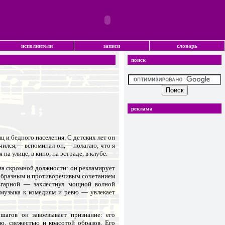
исполнители
записи
словарь
поиск
реклама
ц и бедного населения. С детских лет он
учился,— вспоминал он,— полагаю, что я
улице, в кино, на эстраде, в клубе.
ма скромной должности: он рекламирует
воеобразным и противоречивым сочетанием
ьгарной — захлестнул мощной волной
, музыка к комедиям и ревю — увлекает
агов он завоевывает признание: его
ю, свежестью и красотой образов. Его