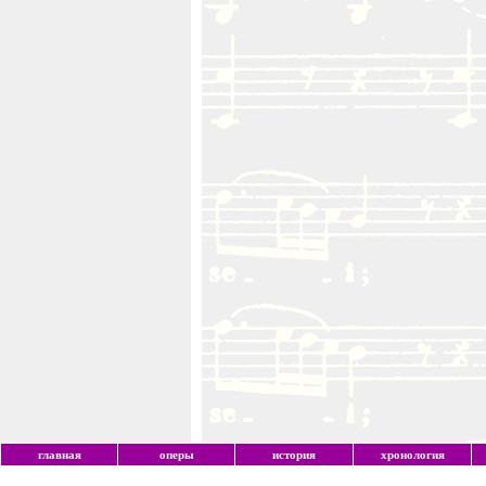
главная
оперы
история
хронология