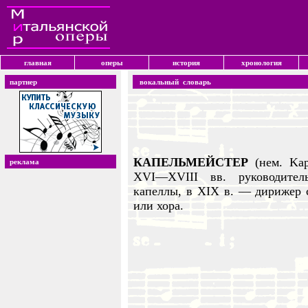
главная
оперы
история
хронология
партнер
вокальный словарь
КАПЕЛЬМЕЙСТЕР
(нем. Kap
реклама
XVI—XVIII вв. руководител
капеллы, в ХIX в. — дирижер с
или хора.