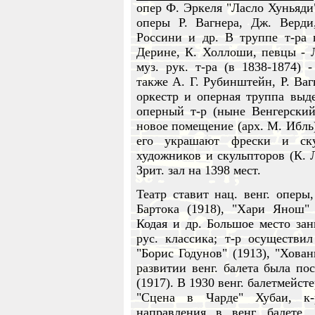
опер Ф. Эркеля "Ласло Хуньяди"
оперы Р. Вагнера, Дж. Верди
Россини и др. В труппе т-ра 
Дерине, К. Холлоши, певцы - 
муз. рук. т-ра (в 1838-1874)
также А. Г. Рубинштейн, Р. Ваг
оркестр и оперная труппа выде
оперный т-р (ныне Венгерский
новое помещение (арх. М. Ибль)
его украшают фрески и ску
художников и скульпторов (К. Л
Зрит. зал на 1398 мест.
Театр ставит нац. венг. оперы,
Бартока (1918), "Хари Янош" 
Кодая и др. Большое место зани
рус. классика; т-р осуществил
"Борис Годунов" (1913), "Хован
развитии венг. балета была по
(1917). В 1930 венг. балетмейст
"Сцена в Чарде" Хубаи, к-
направления в венг. балете