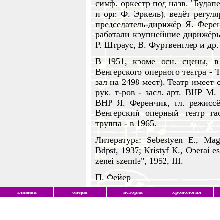
симф. оркестр под назв. "Будап
и орг. Ф. Эркель), ведёт регул
председатель-дирижёр Я. Ферен
работали крупнейшие дирижёры -
Р. Штраус, В. Фуртвенглер и др.
В 1951, кроме осн. сцены, в
Венгерского оперного театра - Т
зал на 2498 мест). Театр имеет 
рук. т-ров - засл. арт. ВНР М. 
ВНР Я. Ференчик, гл. режисс
Венгерский оперный театр га
труппа - в 1965.
Литература: Sebestyen E., Magy
Bdpst, 1937; Kristуf К., Operai e
zenei szemle", 1952, III.
П. Фейер
главная
оперы
история
хронология