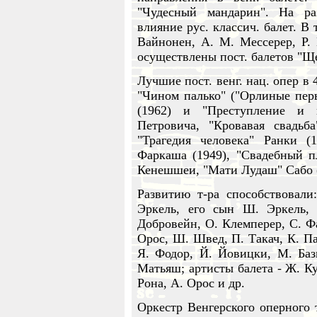
"Чудесный мандарин". На ра
влияние рус. классич. балет. В 
Вайнонен, А. М. Мессерер, Р. 
осуществлены пост. балетов "Щ
Лучшие пост. венг. нац. опер в 
"Чином палько" ("Орлиные перь
(1962) и "Преступление и н
Петровича, "Кровавая свадьба
"Трагедия человека" Ранки (
Фаркаша (1949), "Свадебный пл
Кенешшеи, "Мати Лудаш" Сабо (
Развитию т-ра способствовали
Эркель, его сын Ш. Эркель,
Добровейн, О. Клемперер, С. Ф
Орос, Ш. Швед, П. Такач, К. Па
Я. Фодор, Й. Йовицки, М. Ба
Матьяш; артисты балета - Ж. Ку
Рона, А. Орос и др.
Оркестр Венгерского оперного т